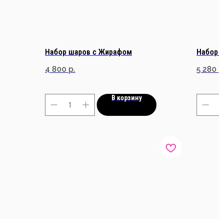
Набор шаров с Жирафом
Набор
4 800
р.
5 280
В корзину