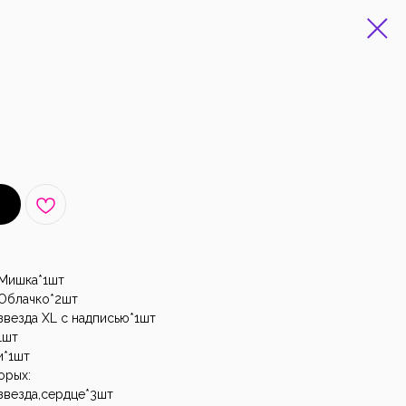
 Мишка*1шт
Облачко*2шт
везда XL с надписью*1шт
1шт
и*1шт
орых:
звезда,сердце*3шт