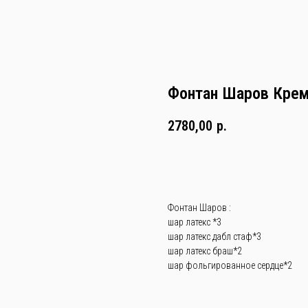
Фонтан Шаров Кре
2780,00
р.
В корзину
Фонтан Шаров :
шар латекс *3
шар латекс дабл стаф*3
шар латекс браш*2
шар фольгированное сердце*2