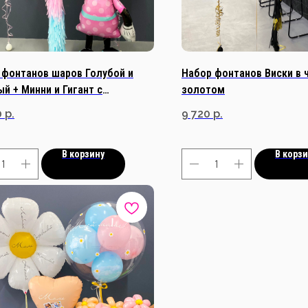
 фонтанов шаров Голубой и
Набор фонтанов Виски в 
й + Минни и Гигант с
золотом
чкой
0
р.
9 720
р.
В корзину
В корз