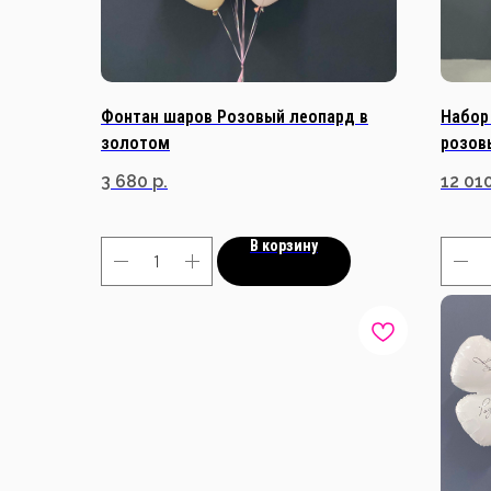
Фонтан шаров Розовый леопард в
Набор
золотом
розовы
кисто
3 680
р.
12 01
В корзину