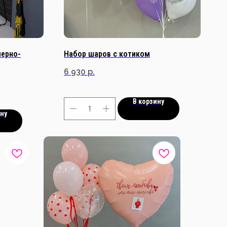
черно-
Набор шаров с котиком
6 930
р.
В корзину
ину