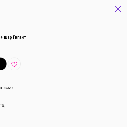
+ шар Гигант
дписью,
*6,