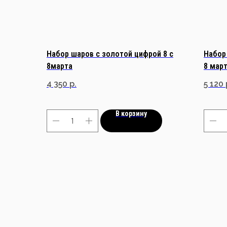
Набор шаров с золотой цифрой 8 с
Набор
8марта
8 мар
4 350
р.
5 120
В корзину