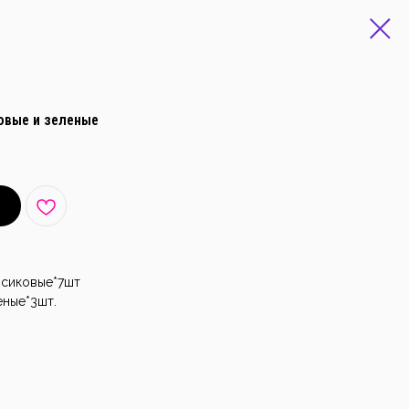
овые и зеленые
рсиковые*7шт
еные*3шт.