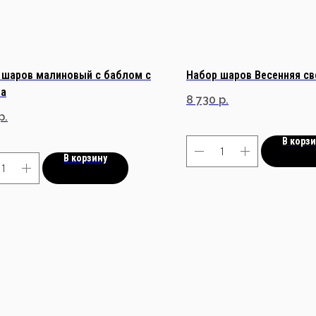
 шаров малиновый с баблом с
Набор шаров Весенняя с
та
8 730
р.
р.
В корз
В корзину