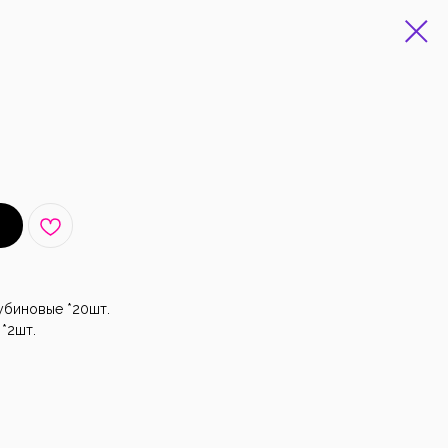
убиновые *20шт.
*2шт.