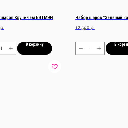
 шаров Круче чем БЭТМЭН
Набор шаров "Зеленый к
р.
12 590
р.
В корзину
В корз