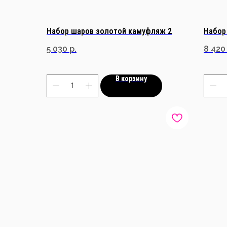
Набор шаров золотой камуфляж 2
Набор
5 030
р.
8 420
В корзину